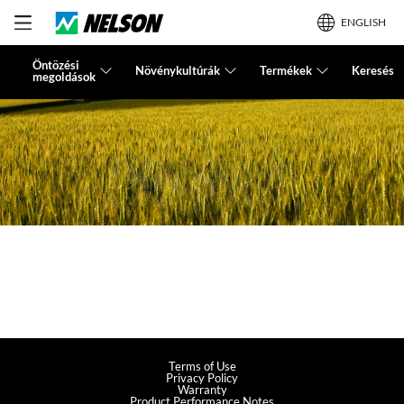
ENGLISH
Öntözési
Növénykultúrák
Termékek
Keresés
megoldások
Terms of Use
Privacy Policy
Warranty
Product Performance Notes