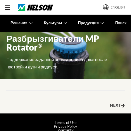
ENGLISH
Решения
Культуры
Продукция
Поиск
Разбрызгиватели MP
®
Rotator
Поддержание заданной нормы полива даже после
настройки дуги и радиуса.
NEXT
Terms of Use
Privacy Policy
Warranty