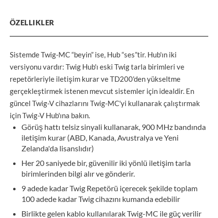
ÖZELLIKLER
Sistemde Twig-MC “beyin” ise, Hub “ses”tir. Hub'ın iki
versiyonu vardır: Twig Hub'ı eski Twig tarla birimleri ve
repetörleriyle iletişim kurar ve TD200'den yükseltme
gerçekleştirmek istenen mevcut sistemler için idealdir. En
güncel Twig-V cihazlarını Twig-MC'yi kullanarak çalıştırmak
için Twig-V Hub'ına bakın.
Görüş hattı telsiz sinyali kullanarak, 900 MHz bandında
iletişim kurar (ABD, Kanada, Avustralya ve Yeni
Zelanda'da lisanslıdır)
Her 20 saniyede bir, güvenilir iki yönlü iletişim tarla
birimlerinden bilgi alır ve gönderir.
9 adede kadar Twig Repetörü içerecek şekilde toplam
100 adede kadar Twig cihazını kumanda edebilir
Birlikte gelen kablo kullanılarak Twig-MC ile güç verilir