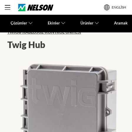
ENGLISH
Çözümler
Ekinler
Ürünler
Aramak
TWIG® KABLOSUZ KONTROL ÜNITESI
Twig Hub