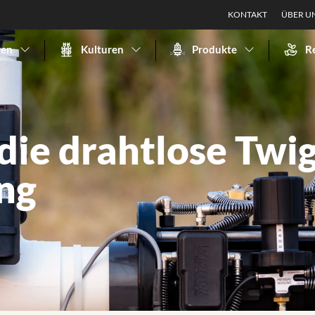
KONTAKT
ÜBER U
gen
Kulturen
Produkte
R
 die drahtlose Twi
ng