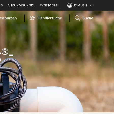
NS
ANKÜNDIGUNGEN
WEB TOOLS
ENGLISH
essourcen
Händlersuche
Suche
®
g
-