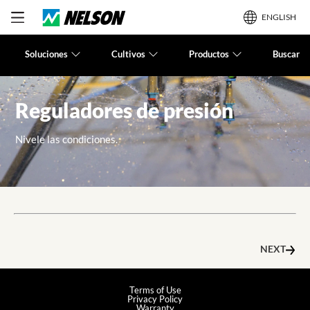
ENGLISH
Soluciones
Cultivos
Productos
Buscar
Reguladores de presión
Nivele las condiciones.
NEXT
Terms of Use
Privacy Policy
Warranty