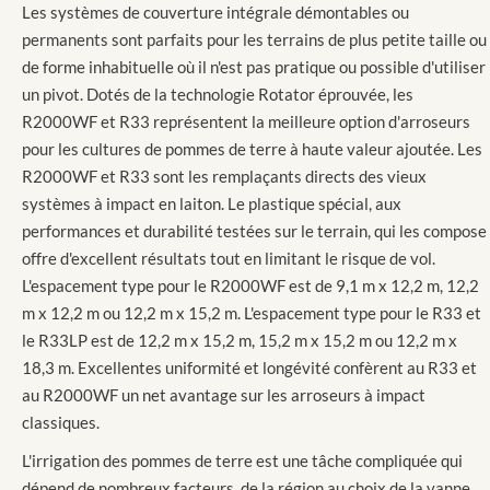
Les systèmes de couverture intégrale démontables ou
permanents sont parfaits pour les terrains de plus petite taille ou
de forme inhabituelle où il n'est pas pratique ou possible d'utiliser
un pivot. Dotés de la technologie Rotator éprouvée, les
R2000WF et R33 représentent la meilleure option d'arroseurs
pour les cultures de pommes de terre à haute valeur ajoutée. Les
R2000WF et R33 sont les remplaçants directs des vieux
systèmes à impact en laiton. Le plastique spécial, aux
performances et durabilité testées sur le terrain, qui les compose
offre d'excellent résultats tout en limitant le risque de vol.
L'espacement type pour le R2000WF est de 9,1 m x 12,2 m, 12,2
m x 12,2 m ou 12,2 m x 15,2 m. L'espacement type pour le R33 et
le R33LP est de 12,2 m x 15,2 m, 15,2 m x 15,2 m ou 12,2 m x
18,3 m. Excellentes uniformité et longévité confèrent au R33 et
au R2000WF un net avantage sur les arroseurs à impact
classiques.
L'irrigation des pommes de terre est une tâche compliquée qui
dépend de nombreux facteurs, de la région au choix de la vanne.