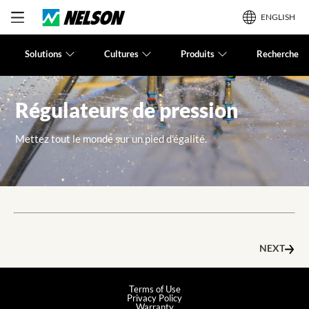
ENGLISH
Solutions
Cultures
Produits
Recherche
Régulateurs de pression
Mettez tout le monde sur un pied d'égalité.
NEXT
Terms of Use
Privacy Policy
Warranty