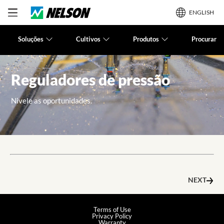
ENGLISH
Soluções
Cultivos
Produtos
Procurar
Reguladores de pressão
Nivele as oportunidades.
NEXT
Terms of Use
Privacy Policy
Warranty