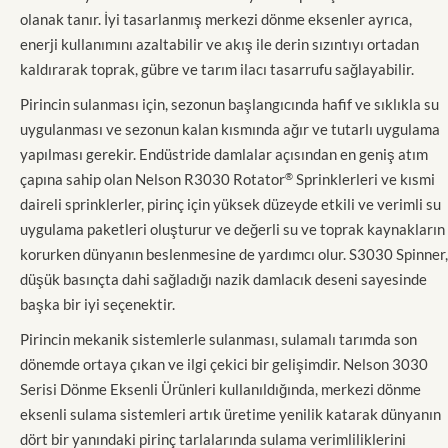
olanak tanır. İyi tasarlanmış merkezi dönme eksenler ayrıca,
enerji kullanımını azaltabilir ve akış ile derin sızıntıyı ortadan
kaldırarak toprak, gübre ve tarım ilacı tasarrufu sağlayabilir.
Pirincin sulanması için, sezonun başlangıcında hafif ve sıklıkla su
uygulanması ve sezonun kalan kısmında ağır ve tutarlı uygulama
yapılması gerekir. Endüstride damlalar açısından en geniş atım
çapına sahip olan Nelson R3030 Rotator
®
Sprinklerleri ve kısmi
daireli sprinklerler, pirinç için yüksek düzeyde etkili ve verimli su
uygulama paketleri oluşturur ve değerli su ve toprak kaynakların
korurken dünyanın beslenmesine de yardımcı olur. S3030 Spinner,
düşük basınçta dahi sağladığı nazik damlacık deseni sayesinde
başka bir iyi seçenektir.
Pirincin mekanik sistemlerle sulanması, sulamalı tarımda son
dönemde ortaya çıkan ve ilgi çekici bir gelişimdir. Nelson 3030
Serisi Dönme Eksenli Ürünleri kullanıldığında, merkezi dönme
eksenli sulama sistemleri artık üretime yenilik katarak dünyanın
dört bir yanındaki pirinç tarlalarında sulama verimliliklerini