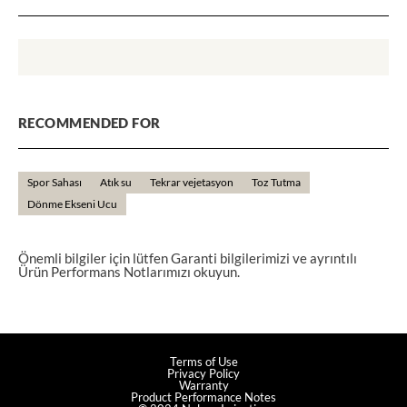
RECOMMENDED FOR
Spor Sahası
Atık su
Tekrar vejetasyon
Toz Tutma
Dönme Ekseni Ucu
Önemli bilgiler için lütfen Garanti bilgilerimizi ve ayrıntılı
Ürün Performans Notlarımızı okuyun.
Terms of Use
Privacy Policy
Warranty
Product Performance Notes