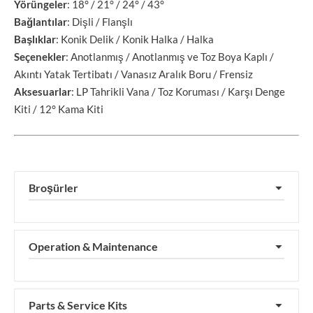
Yörüngeler
: 18° / 21° / 24° / 43°
Bağlantılar
: Dişli / Flanşlı
Başlıklar
: Konik Delik / Konik Halka / Halka
Seçenekler
: Anotlanmış / Anotlanmış ve Toz Boya Kaplı /
Akıntı Yatak Tertibatı / Vanasız Aralık Boru / Frensiz
Aksesuarlar
: LP Tahrikli Vana / Toz Koruması / Karşı Denge
Kiti / 12
°
Kama Kiti
Broşürler
▼
Operation & Maintenance
▼
Parts & Service Kits
▼